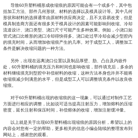
导致60升塑料桶形成收缩痕的原因可能会有一个或多个，其中包
括加工方法、部件几何形状、材料的选择以及模具设计等。其中几何
形状和材料的选择通常由原材料供应商决定，且不太容易改变，但是
模具制造商方面还有很多关于模具设计的因素可能影响到收缩。冷却
流道设计、浇口类型、浇口尺寸可能产生多种效果。例如，小浇口如
管式浇口比锥形的浇口冷却得快得多。浇口处过早冷却会减少型腔内
的填充时间，从而增加收缩痕产生的几率。对于成型工人，调整加工
条件是解决收缩问题的一种方法。
另外，出现在远离浇口位置以及制品厚壁、肋、凸台及内嵌件
处，60升塑料桶的填充压力和时间也影响收缩，部件填充后，多余的
材料继续填充到型腔中补偿材料的收缩，这种方法本身也许并不能将
收缩痕减少到满意的水平，但是成型工人可以调整填充条件以改良收
缩痕。
对于60升塑料桶出现的收缩痕的这一现象，可以通过对制作工艺
方面进行相应的调整，比如说可适当提高注射压力，增加熔料的压缩
密度，延长注射和保压时间，补偿熔体的收缩，增加注射缓冲量。
以上就是关于出现60升塑料桶出现缩痕的原因分析，希望以上的
内容会对您有一定的帮助，更多相关的信息小编会陆续的整理发布到
网站上，感谢您的观看。